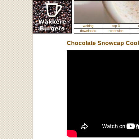
weblog
top 3
downloads
recensies
Chocolate Snowcap Coo