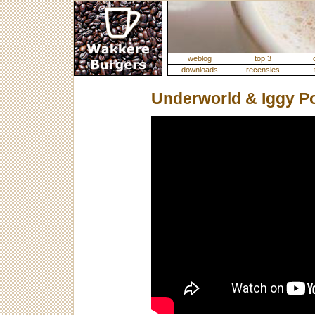
weblog
top 3
downloads
recensies
Underworld & Iggy Po