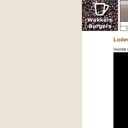
d
Lodew
Voordat