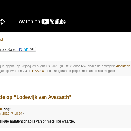
od
g is gepost op vrijdag 29 augustus 2025 @ 18:58 door RW onder de categorie
Algemeen
gevolgd worden via de
RSS 2.0
feed. Reageren en pingen momenterl niet mogelijk.
tie op “Lodewijk van Avezaath”
o
Zegt:
er 2025 @ 10:24
-
zikale nalatenschap is van onmetelijke waarde.