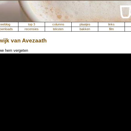
weblog
top 3
columns
plaatjes
links
ownloads
recensies
teksten
bakken
film
ijk van Avezaath
 we hem vergeten