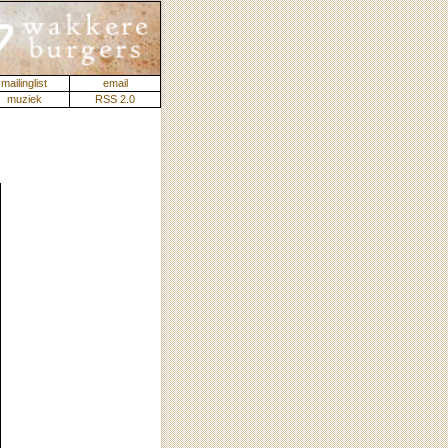
mailinglist
email
muziek
RSS 2.0