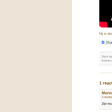
Hij is do
Deze lo
kunnen 
1 reac
Merin
3 oktob
Zijn mu