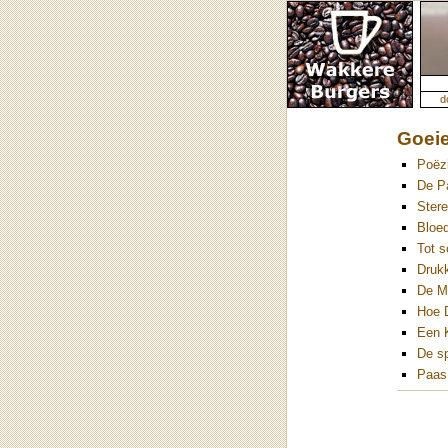
d
Goeie
Poëz
De P
Stere
Bloe
Tot s
Druk
De M
Hoe 
Een 
De s
Paas