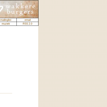
mailinglist
email
muziek
RSS 2.0