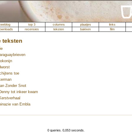
weblog
top 3
columns
plaatjes
links
ownloads
recensies
teksten
bakken
film
 teksten
ie
araguaybrieven
okonijn
dworst
chijtens toe
kerman
an Zonder Snot
Denny tot inkeer kwam
Kerstverhaal
pinazie van Embla
0 queries. 0,053 seconds.