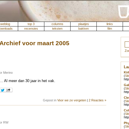
weblog
top 3
columns
plaatjes
links
ownloads
recensies
teksten
bakken
film
Archief voor maart 2005
Zo
Laa
Kir
or Merino
(
Si
htt
 Al meer dan 30 jaar in het vak.
Gab
(
Si
htt
Cle
Gepost in
Voor we ze vergeten
|
2 Reacties »
(
Si
htt
Col
(
Si
htt
oor RW
Phy
(
Si