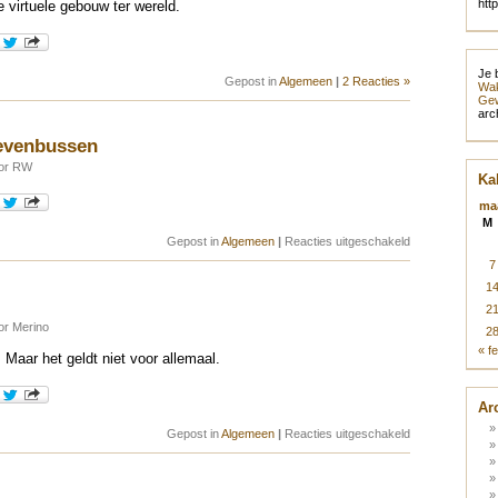
htt
e virtuele gebouw ter wereld.
Je 
Gepost in
Algemeen
|
2 Reacties »
Wak
Gew
arc
ievenbussen
oor RW
Ka
ma
M
voor
Gepost in
Algemeen
|
Reacties uitgeschakeld
Creatief
7
met
brievenbussen
1
2
or Merino
2
« f
Maar het geldt niet voor allemaal.
Ar
voor
Gepost in
Algemeen
|
Reacties uitgeschakeld
Konijnen…