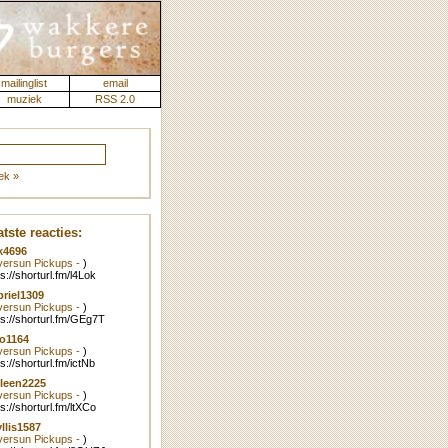
mailinglist
email
muziek
RSS 2.0
ek »
tste reacties:
k4696
lversun Pickups -
)
ps://shorturl.fm/l4Lok
riel1309
lversun Pickups -
)
ps://shorturl.fm/GEg7T
o1164
lversun Pickups -
)
ps://shorturl.fm/ictNb
leen2225
lversun Pickups -
)
ps://shorturl.fm/ltXCo
llis1587
lversun Pickups -
)