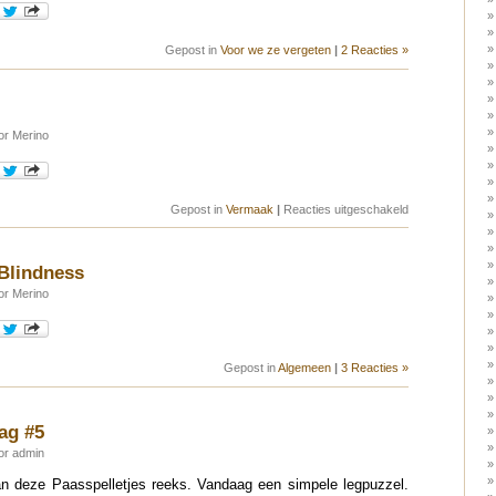
Gepost in
Voor we ze vergeten
|
2 Reacties »
or Merino
voor
Gepost in
Vermaak
|
Reacties uitgeschakeld
Latte
Art
Blindness
or Merino
Gepost in
Algemeen
|
3 Reacties »
ag #5
or admin
an deze Paasspelletjes reeks. Vandaag een simpele legpuzzel.