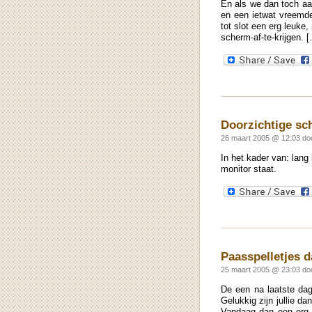
En als we dan toch aan
en een ietwat vreemd
tot slot een erg leuke,
scherm-af-te-krijgen. 
Doorzichtige s
26 maart 2005 @ 12:03 d
In het kader van: lang 
monitor staat.
Paasspelletjes d
25 maart 2005 @ 23:03 do
De een na laatste dag
Gelukkig zijn jullie d
Vandaag dan een erg mo