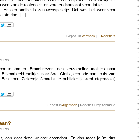
uwen-van-de-roofvogels-en-zorg-er-daarnaast-voor-dat-ie-
tje. En een snelheids zenuwenspelletje. Dat was het weer voor
atste dag. […]
Gepost in
Vermaak
|
1 Reactie »
oor RW
r te komen: Brandbrieven, een verzameling mailtjes naar
 Bijvoorbeeld mailtjes naar Axe, Glorix, een ode aan Louis van
Een soort Zeikerdje (voordat ‘ie publiekelijk werd afgemaakt)
voor
Gepost in
Algemeen
|
Reacties uitgeschakeld
Emailen
taan?
oor RW
mt, dan gaat deze wekker ervandoor. En dan moet je ‘m dus