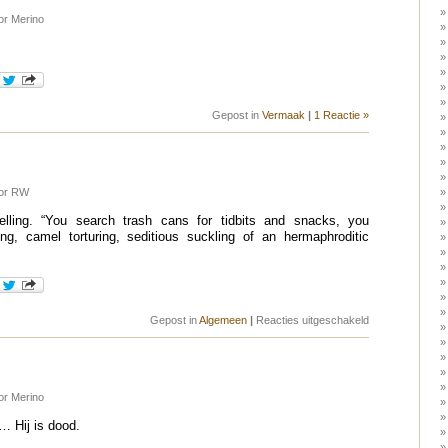
or Merino
Gepost in
Vermaak
|
1 Reactie »
oor RW
elling. “You search trash cans for tidbits and snacks, you
ng, camel torturing, seditious suckling of an hermaphroditic
voor
Gepost in
Algemeen
|
Reacties uitgeschakeld
Hurt
me!
or Merino
 Hij is dood.