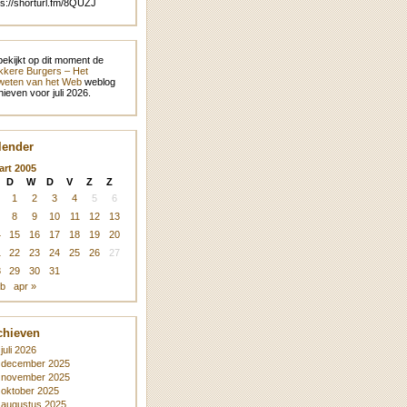
ps://shorturl.fm/8QUZJ
bekijkt op dit moment de
kere Burgers – Het
eten van het Web
weblog
hieven voor juli 2026.
lender
art 2005
D
W
D
V
Z
Z
1
2
3
4
5
6
8
9
10
11
12
13
4
15
16
17
18
19
20
1
22
23
24
25
26
27
8
29
30
31
eb
apr »
chieven
juli 2026
december 2025
november 2025
oktober 2025
augustus 2025