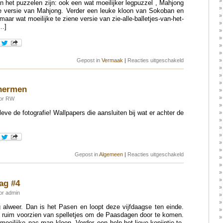
 het puzzelen zijn: ook een wat moeilijker legpuzzel , Mahjong
e versie van Mahjong. Verder een leuke kloon van Sokoban en
 maar wat moeilijke te ziene versie van zie-alle-balletjes-van-het-
[…]
voor
Gepost in
Vermaak
|
Reacties uitgeschakeld
Paasspelletjes
dag
#5
chermen
oor RW
leve de fotografie! Wallpapers die aansluiten bij wat er achter de
voor
Gepost in
Algemeen
|
Reacties uitgeschakeld
Doorzichtige
schermen
ag #4
or admin
 alweer. Dan is het Pasen en loopt deze vijfdaagse ten einde.
an ruim voorzien van spelletjes om de Paasdagen door te komen.
eilijke pac-man kloon. Verder een help-het-lieve-konijntje-te-