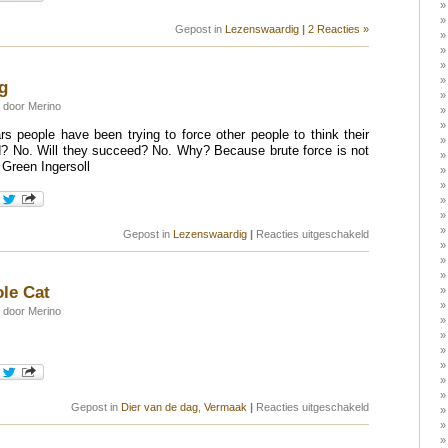
Gepost in
Lezenswaardig
|
2 Reacties »
g
 door Merino
s people have been trying to force other people to think their
? No. Will they succeed? No. Why? Because brute force is not
 Green Ingersoll
voor
Gepost in
Lezenswaardig
|
Reacties uitgeschakeld
Quote
van
de
dag
le Cat
 door Merino
voor
Gepost in
Dier van de dag
,
Vermaak
|
Reacties uitgeschakeld
Teddy
The
Asshole