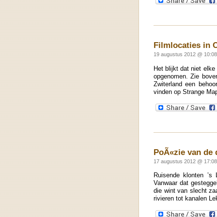
Filmlocaties in C
19 augustus 2012 @ 10:0
Het blijkt dat niet elk
opgenomen. Zie boven
Zwiterland een behoor
vinden op Strange Ma
PoÃ«zie van de 
17 augustus 2012 @ 17:08
Ruisende klonten ’s 
Vanwaar dat gesteggel
die wint van slecht z
rivieren tot kanalen L