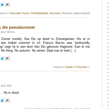
voor
epost in
Educatief
,
Kunst
,
Ontdekjeplekje
,
Vermaak
|
Reacties uitgeschakeld
Complete
MSL
Curiosity
Descent
ij die pseudozomer
 door Merino
 Zomer voorbij. Van Dis op dreef in Zomergasten. Als er in
en Indian summer in zit. Francis Bacon was “profoundly
ing” zegt hij in een door Van Dis gekozen fragment. Kan ik me
. No thing. No autumn. No winter. Daar kan ik heel […]
Gepost in
Opinie
|
4 Reacties »
8 door RW
 Hij is dood.
voor
Gepost in
Voor we ze vergeten
|
Reacties uitgeschakeld