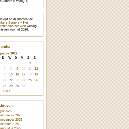
ps://shorturl.fm/8QUZJ
bekijkt op dit moment de
kere Burgers – Het
eten van het Web
weblog
hieven voor juli 2026.
lender
gustus 2012
D
W
D
V
Z
Z
1
2
3
4
5
7
8
9
10
11
12
3
14
15
16
17
18
19
0
21
22
23
24
25
26
7
28
29
30
31
l
sep »
chieven
juli 2026
december 2025
november 2025
oktober 2025
augustus 2025