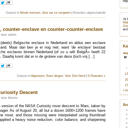
htt
voor
Gepost in
Mooie mensen
,
Voor we ze vergeten
|
Reacties uitgeschakeld
Vrouw
Je 
van
Wak
de
Gew
dag
, counter-enclave en counter-counter-enclave
arc
–
Michelle
 door admin
Williams
 (deels) Belgische enclave in Nederland en aldus een exclave
Ka
land. Maar dan ben je er nog niet, want ‘de enclave’ bestaat
ische exclaves binnen Nederland (of zo u wilt BelgiÃ« heeft 22
au
. Daarbij komt dat er in de grotere van deze (toch vrij […]
M
6
1
Gepost in
Algemeen
,
Rare dingen
,
Voor Den Nerd
|
6 Reacties »
2
2
« ju
uriosity Descent
 door Merino
Ar
ion version of the NASA Curiosity rover descent to Mars, taken by
ager. As of August 20, all but a dozen 1600×1200 frames have
e rover, and those missing were interpolated using thumbnail
applied a heavy noise reduction, color balance, and sharpening