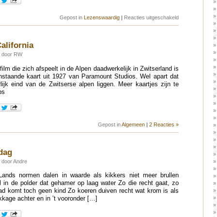
voor
Gepost in
Lezenswaardig
|
Reacties uitgeschakeld
Quote
(songtext)
van
de
alifornia
dag
8 door RW
e film die zich afspeelt in de Alpen daadwerkelijk in Zwitserland is
staande kaart uit 1927 van Paramount Studios. Wel apart dat
lijk eind van de Zwitserse alpen liggen. Meer kaartjes zijn te
ps
Gepost in
Algemeen
|
2 Reacties »
dag
 door Andre
Lands normen dalen in waarde als kikkers niet meer brullen
 in de polder dat gehamer op laag water Zo die recht gaat, zo
aad komt toch geen kind Zo koeren duiven recht wat krom is als
ekkage achter en in ’t vooronder […]