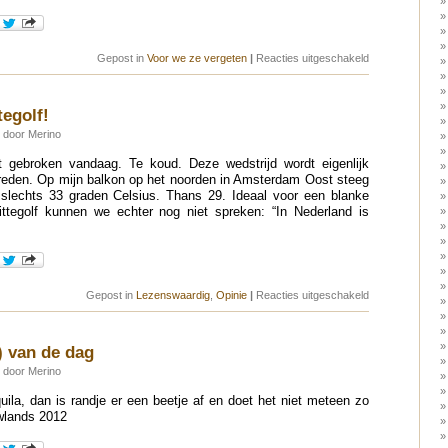
voor
Gepost in
Voor we ze vergeten
|
Reacties uitgeschakeld
Tony
Scott
tegolf!
 door Merino
et gebroken vandaag. Te koud. Deze wedstrijd wordt eigenlijk
treden. Op mijn balkon op het noorden in Amsterdam Oost steeg
 slechts 33 graden Celsius. Thans 29. Ideaal voor een blanke
ittegolf kunnen we echter nog niet spreken: “In Nederland is
voor
Gepost in
Lezenswaardig
,
Opinie
|
Reacties uitgeschakeld
Geef
mij
m’n
hittegolf!
) van de dag
 door Merino
ila, dan is randje er een beetje af en doet het niet meteen zo
wlands 2012