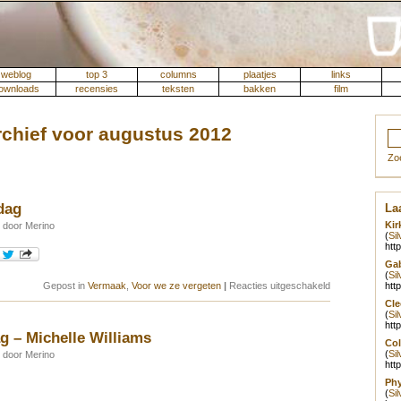
weblog
top 3
columns
plaatjes
links
ownloads
recensies
teksten
bakken
film
rchief voor augustus 2012
Zo
dag
Laa
Kir
 door Merino
(
Si
htt
Gab
(
Si
voor
Gepost in
Vermaak
,
Voor we ze vergeten
|
Reacties uitgeschakeld
htt
Cartoon
Cle
van
(
Si
de
htt
dag
g – Michelle Williams
Col
(
Si
 door Merino
htt
Phy
(
Si