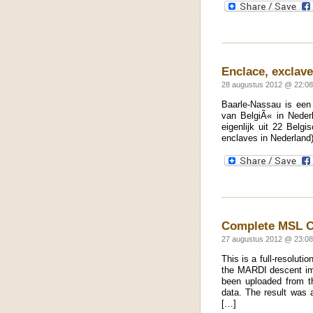
Enclace, exclave
28 augustus 2012 @ 22:08
Baarle-Nassau is een
van BelgiÃ« in Neder
eigenlijk uit 22 Belg
enclaves in Nederland)
Complete MSL C
27 augustus 2012 @ 23:08
This is a full-resolut
the MARDI descent im
been uploaded from th
data. The result was 
[…]