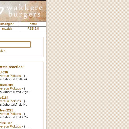
mailinglist
email
muziek
RSS 2.0
ek »
tste reacties:
k4696
lversun Pickups -
)
ps://shorturl.fm/l4Lok
riel1309
lversun Pickups -
)
ps://shorturl.fm/GEg7T
o1164
lversun Pickups -
)
ps://shorturl.fm/ictNb
leen2225
lversun Pickups -
)
ps://shorturl.fm/ltXCo
llis1587
lversun Pickups -
)