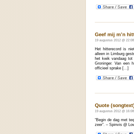
Geef mij m’n hit
19 augustus 2012 @ 22:08
Het hitterecord is ni
alleen in Limburg ges
het kwik vandaag tot
Groninger. Van een h
officieel sprake […]
Quote (songtext
19 augustus 2012 @ 16:08
“Begin de dag met tequ
zeer”. – Spinvis @ Lo