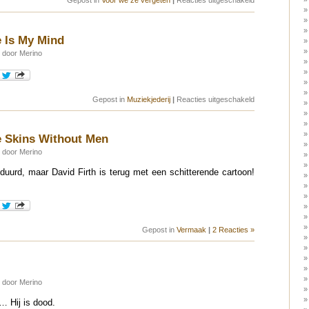
Neil
Armstrong
 Is My Mind
 door Merino
voor
Gepost in
Muziekjederij
|
Reacties uitgeschakeld
Placebo
–
Where
Is
e Skins Without Men
My
Mind
 door Merino
eduurd, maar David Firth is terug met een schitterende cartoon!
Gepost in
Vermaak
|
2 Reacties »
 door Merino
 Hij is dood.