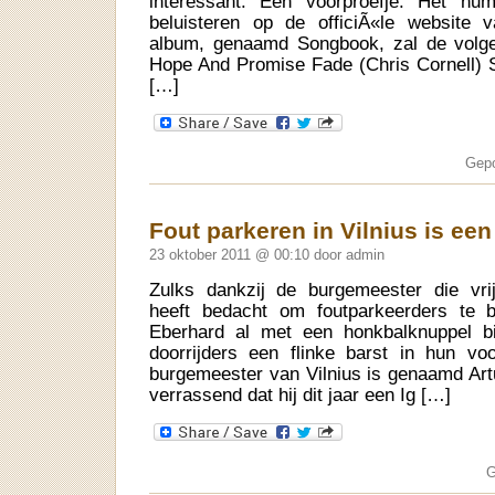
interessant. Een voorproefje: Het n
beluisteren op de officiÃ«le website 
album, genaamd Songbook, zal de volg
Hope And Promise Fade (Chris Cornell) 
[…]
Gepo
Fout parkeren in Vilnius is ee
23 oktober 2011 @ 00:10 door admin
Zulks dankzij de burgemeester die vr
heeft bedacht om foutparkeerders te 
Eberhard al met een honkbalknuppel b
doorrijders een flinke barst in hun v
burgemeester van Vilnius is genaamd Art
verrassend dat hij dit jaar een Ig […]
G