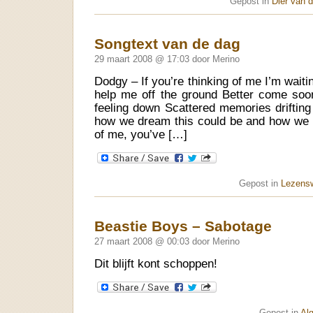
Gepost in
Dier van 
Songtext van de dag
29 maart 2008 @ 17:03 door Merino
Dodgy – If you’re thinking of me I’m waitin
help me off the ground Better come soone
feeling down Scattered memories driftin
how we dream this could be and how we let
of me, you’ve […]
Gepost in
Lezens
Beastie Boys – Sabotage
27 maart 2008 @ 00:03 door Merino
Dit blijft kont schoppen!
Gepost in
Al