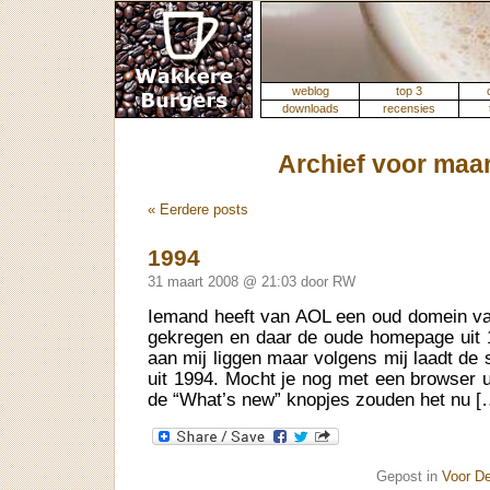
weblog
top 3
downloads
recensies
Archief voor maar
« Eerdere posts
1994
31 maart 2008 @ 21:03 door RW
Iemand heeft van AOL een oud domein va
gekregen en daar de oude homepage uit 
aan mij liggen maar volgens mij laadt de 
uit 1994. Mocht je nog met een browser u
de “What’s new” knopjes zouden het nu [
Gepost in
Voor D