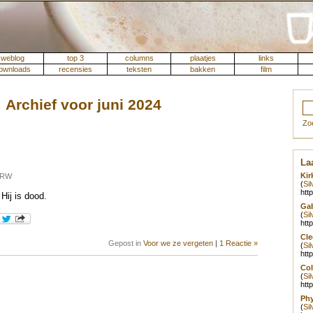
weblog
top 3
columns
plaatjes
links
ownloads
recensies
teksten
bakken
film
Archief voor juni 2024
Zo
Laa
Kir
r RW
(
Si
htt
Hij is dood.
Gab
(
Si
htt
Cle
Gepost in
Voor we ze vergeten
|
1 Reactie »
(
Si
htt
Col
(
Si
htt
Phy
(
Si