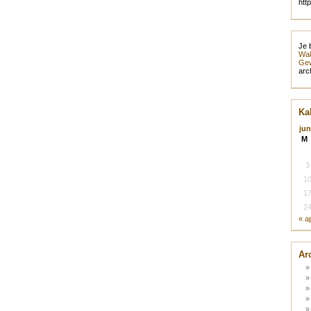
htt
Je 
Wak
Gew
arc
Ka
jun
M
3
1
1
2
« a
Ar