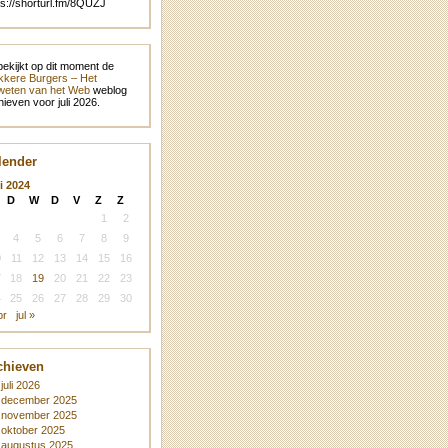
ps://shorturl.fm/8QUZJ
bekijkt op dit moment de
kere Burgers – Het
eten van het Web
weblog
hieven voor juli 2026.
lender
i 2024
D
W
D
V
Z
Z
1
2
4
5
6
7
8
9
0
11
12
13
14
15
16
7
18
19
20
21
22
23
4
25
26
27
28
29
30
pr
jul »
chieven
juli 2026
december 2025
november 2025
oktober 2025
augustus 2025