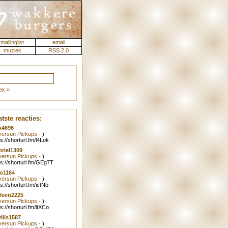
mailinglist
email
muziek
RSS 2.0
ek »
tste reacties:
k4696
lversun Pickups -
)
ps://shorturl.fm/l4Lok
riel1309
lversun Pickups -
)
ps://shorturl.fm/GEg7T
o1164
lversun Pickups -
)
ps://shorturl.fm/ictNb
leen2225
lversun Pickups -
)
ps://shorturl.fm/ltXCo
llis1587
lversun Pickups -
)