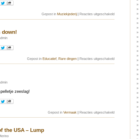
voor
Gepost in
Muziekjederij
|
Reacties uitgeschakeld
Freddie!
s down!
admin
voor
Gepost in
Educatief
,
Rare dingen
|
Reacties uitgeschakeld
The
internet
was
down!
admin
spelletje zeeslag!
voor
Gepost in
Vermaak
|
Reacties uitgeschakeld
Zeeslag
of the USA – Lump
Merino