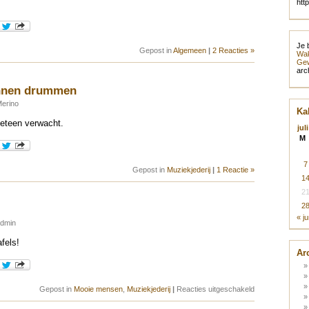
htt
Je 
Gepost in
Algemeen
|
2 Reacties »
Wak
Gew
arc
unnen drummen
Merino
Ka
meteen verwacht.
jul
M
7
Gepost in
Muziekjederij
|
1 Reactie »
1
2
2
« j
admin
fels!
Ar
voor
Gepost in
Mooie mensen
,
Muziekjederij
|
Reacties uitgeschakeld
AMAZING!