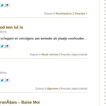
Gepost in
Muziekjederij
|
2 Reacties »
od een lul is
Merino
et scheppen en vervolgens aan eenieder als plaatje voorhouden…
voor
Gepost in
Mooie mensen
|
Reacties uitgeschakeld
Het
bewijs
dat
God
een
lul
Merino
is
voor
Gepost in
Algemeen
|
Reacties uitgeschakeld
De
Kraaien
ranÃ§ais – Baise Moi