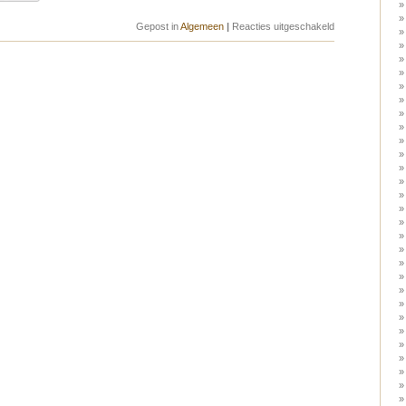
voor
Gepost in
Algemeen
|
Reacties uitgeschakeld
La
Semaine
du
FranÃ§ais
–
Pulp
Fiction