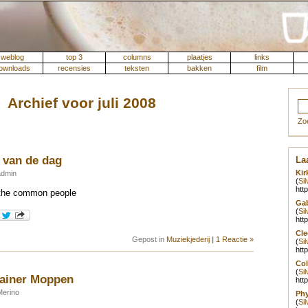
weblog
top 3
columns
plaatjes
links
ownloads
recensies
teksten
bakken
film
Archief voor juli 2008
Zo
t van de dag
Laa
Kir
admin
(
Si
htt
 the common people
Gab
(
Si
htt
Cle
Gepost in
Muziekjederij
|
1 Reactie »
(
Si
htt
Col
(
Si
ainer Moppen
htt
Merino
Phy
(
Si