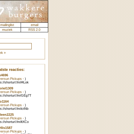
mailinglist
email
muziek
RSS 2.0
ek »
tste reacties:
k4696
lversun Pickups -
)
ps://shorturl.fm/l4Lok
riel1309
lversun Pickups -
)
ps://shorturl.fm/GEg7T
o1164
lversun Pickups -
)
ps://shorturl.fm/ictNb
leen2225
lversun Pickups -
)
ps://shorturl.fm/ltXCo
llis1587
lversun Pickups -
)