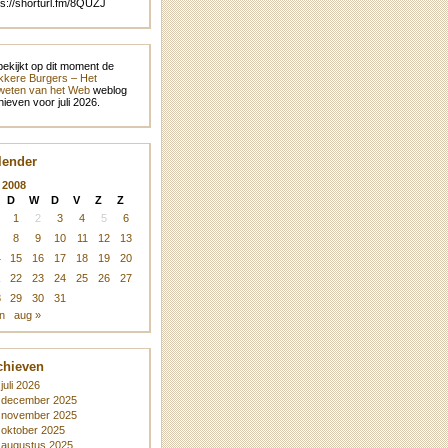
ps://shorturl.fm/8QUZJ
bekijkt op dit moment de
kere Burgers – Het
eten van het Web
weblog
hieven voor juli 2026.
lender
i 2008
D
W
D
V
Z
Z
1
2
3
4
5
6
8
9
10
11
12
13
4
15
16
17
18
19
20
1
22
23
24
25
26
27
8
29
30
31
un
aug »
chieven
juli 2026
december 2025
november 2025
oktober 2025
augustus 2025