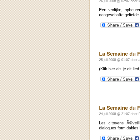
26 juli 2008 @ 02:07 door 
Een vrolijke, opbeur
aangeschafte geliefde.
La Semaine du F
25 juli 2008 @ 01:07 door 
(Klik hier als je dit li
La Semaine du F
24 juli 2008 @ 21:07 door
Les citoyens Ã©veil
dialogues formidables!