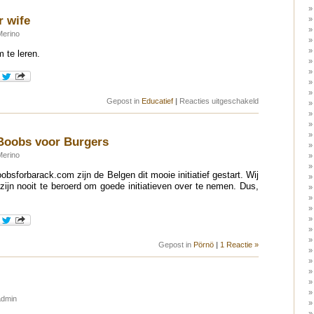
r wife
Merino
m te leren.
voor
Gepost in
Educatief
|
Reacties uitgeschakeld
How
to
beat
your
Boobs voor Burgers
wife
Merino
bsforbarack.com zijn de Belgen dit mooie initiatief gestart. Wij
ijn nooit te beroerd om goede initiatieven over te nemen. Dus,
Gepost in
Pörnö
|
1 Reactie »
admin