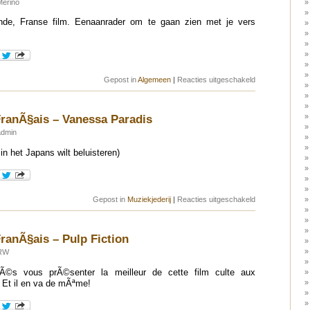
Merino
ende, Franse film. Eenaanrader om te gaan zien met je vers
voor
Gepost in
Algemeen
|
Reacties uitgeschakeld
La
Semaine
du
FranÃ§ais
ranÃ§ais – Vanessa Paradis
–
Baise
admin
Moi
ed in het Japans wilt beluisteren)
voor
Gepost in
Muziekjederij
|
Reacties uitgeschakeld
La
Semaine
du
FranÃ§ais
ranÃ§ais – Pulp Fiction
–
Vanessa
 RW
Paradis
lÃ©s vous prÃ©senter la meilleur de cette film culte aux
 Et il en va de mÃªme!