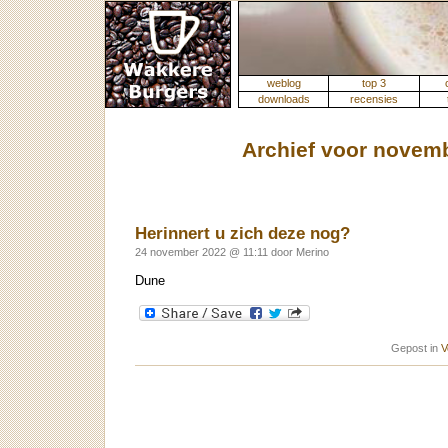
weblog
top 3
downloads
recensies
Archief voor novem
Herinnert u zich deze nog?
24 november 2022 @ 11:11 door Merino
Dune
Gepost in
V