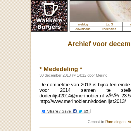
weblog
top 3
downloads
recensies
Archief voor decem
* Mededeling *
30 december 2013 @ 14:12 door Merino
De competitie van 2013 is bijna ten einde.
voor 2014 samen te stelle
dodenlijst2014@merinobier.nl vÃ³Ã³r 23:
http://www.merinobier.nl/dodenlijst2013/
Gepost in
Rare dingen
,
V