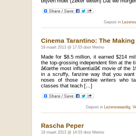
blijven moet (Zeker weten) Dat we morge
Gepost in
Lezens
Cinema Tarantino: The Making 
19 maart 2013 @ 17:03 door Merino
Made for $8.5 million, it earned $214 mil
the top-grossing independent film at the t
â€œthe most influentialâ€ movie of the 
in a scruffy, fanzine way that you want 
noses of those zombie writers who ta
classes that teach […]
Gepost in
Lezenswaardig
,
V
Rascha Peper
19 maart 2013 @ 14:03 door Merino