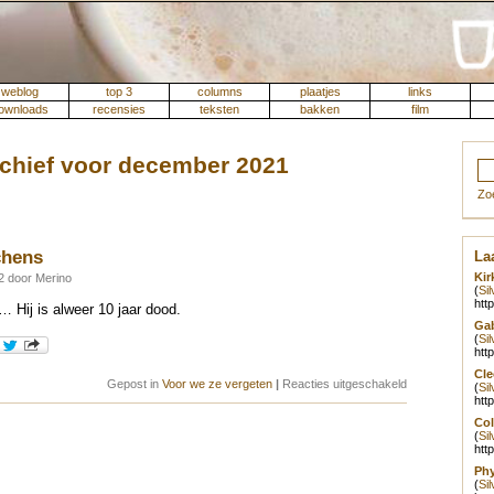
weblog
top 3
columns
plaatjes
links
ownloads
recensies
teksten
bakken
film
chief voor december 2021
Zo
chens
Laa
Kir
 door Merino
(
Si
htt
 Hij is alweer 10 jaar dood.
Gab
(
Si
htt
Cle
voor
Gepost in
Voor we ze vergeten
|
Reacties uitgeschakeld
(
Si
Christopher
htt
Hitchens
Col
(
Si
htt
Phy
(
Si