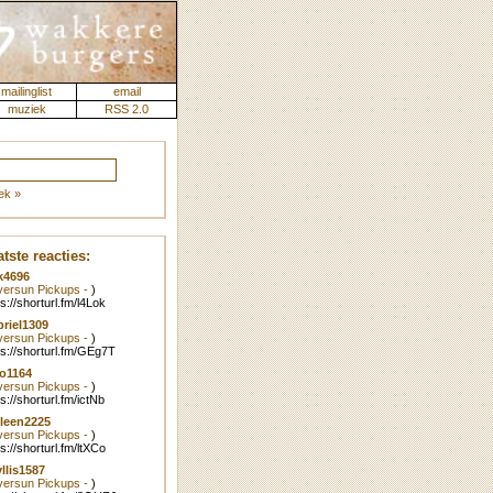
mailinglist
email
muziek
RSS 2.0
ek »
tste reacties:
k4696
lversun Pickups -
)
ps://shorturl.fm/l4Lok
riel1309
lversun Pickups -
)
ps://shorturl.fm/GEg7T
o1164
lversun Pickups -
)
ps://shorturl.fm/ictNb
leen2225
lversun Pickups -
)
ps://shorturl.fm/ltXCo
llis1587
lversun Pickups -
)