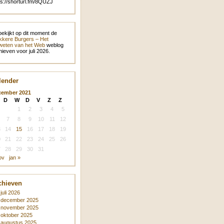
ps://shorturl.fm/8QUZJ
bekijkt op dit moment de
kere Burgers – Het
eten van het Web
weblog
hieven voor juli 2026.
lender
cember 2021
D
W
D
V
Z
Z
1
2
3
4
5
7
8
9
10
11
12
3
14
15
16
17
18
19
0
21
22
23
24
25
26
7
28
29
30
31
ov
jan »
chieven
juli 2026
december 2025
november 2025
oktober 2025
augustus 2025