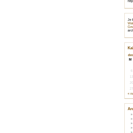
htt
Je 
Wak
Gew
arc
Ka
de
M
6
1
2
2
« n
Ar