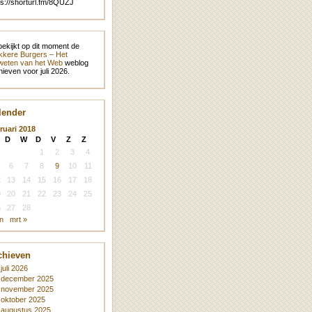
ps://shorturl.fm/8QUZJ
bekijkt op dit moment de
kere Burgers – Het
eten van het Web
weblog
hieven voor juli 2026.
lender
ruari 2018
D
W
D
V
Z
Z
1
2
3
4
6
7
8
9
10
11
2
13
14
15
16
17
18
9
20
21
22
23
24
25
6
27
28
an
mrt »
chieven
juli 2026
december 2025
november 2025
oktober 2025
augustus 2025