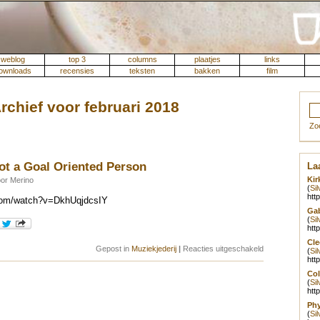
weblog
top 3
columns
plaatjes
links
ownloads
recensies
teksten
bakken
film
rchief voor februari 2018
Zo
ot a Goal Oriented Person
Laa
Kir
oor Merino
(
Si
htt
.com/watch?v=DkhUqjdcsIY
Gab
(
Si
htt
Cle
voor
Gepost in
Muziekjederij
|
Reacties uitgeschakeld
(
Si
Whores
htt
–
Col
I
(
Si
am
htt
not
a
Phy
Goal
(
Si
Oriented