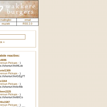
mailinglist
email
muziek
RSS 2.0
ek »
tste reacties:
k4696
lversun Pickups -
)
ps://shorturl.fm/l4Lok
riel1309
lversun Pickups -
)
ps://shorturl.fm/GEg7T
o1164
lversun Pickups -
)
ps://shorturl.fm/ictNb
leen2225
lversun Pickups -
)
ps://shorturl.fm/ltXCo
llis1587
lversun Pickups -
)