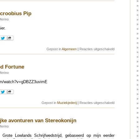
Ween
–
Guitar
Scroobius Pip
Moves
Merino
ier.
voor
Gepost in
Algemeen
|
Reacties uitgeschakeld
Five
Minutes
–
Scroobius
d Fortune
Pip
Merino
com/watch?v=gDBZZ3uvimE
voor
Gepost in
Muziekjederij
|
Reacties uitgeschakeld
PJ
Harvey
–
Good
jke avonturen van Stereokonijn
Fortune
Merino
 Grote Lowlands Schrijfwedstrijd, gebaseerd op mijn eerder