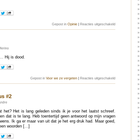
voor
Gepost in
Opinie
|
Reacties uitgeschakeld
Nog
even
doorbijten
Merino
 Hij is dood.
voor
Gepost in
Voor we ze vergeten
|
Reacties uitgeschakeld
Dennis
Farina
us #2
Andre
 het? Het is lang geleden sinds ik je voor het laatst schreef.
n dat is te lang. Heb toentertijd geen antwoord op mijn vragen
ens. Ik ga er maar van uit dat je het erg druk had. Maar goed,
geen woorden […]