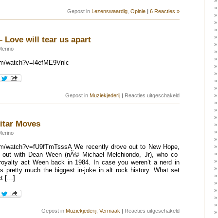
Gepost in
Lezenswaardig
,
Opinie
|
6 Reacties »
 Love will tear us apart
Merino
om/watch?v=l4efME9Vnlc
voor
Gepost in
Muziekjederij
|
Reacties uitgeschakeld
Nouvelle
Vague
–
Love
itar Moves
will
tear
Merino
us
apart
om/watch?v=fU9fTmTsssA We recently drove out to New Hope,
 out with Dean Ween (nÃ© Michael Melchiondo, Jr), who co-
royalty act Ween back in 1984. In case you weren’t a nerd in
 pretty much the biggest in-joke in alt rock history. What set
ct […]
voor
Gepost in
Muziekjederij
,
Vermaak
|
Reacties uitgeschakeld
Dean