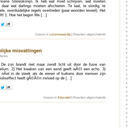
enserie Stereokonijn. Ik heb wat moet schrijven, wat moeten
daar wat darlings moeten afschieten. Te laat, te slordig, te
e, overduidelijke regels overtreden (paar woorden teveel). Het
eeft! 1. Hoe het begon We […]
voor
Gepost in
Lezenswaardig
|
Reacties uitgeschakeld
De
wonderbaarlijke
avonturen
van
lijke misvattingen
Stereokonijn
Merino
 De zon brandt niet maar zendt licht uit door de fusie van
helium. 2) Het kwaken van een eend geeft wÃ©l een echo. 3)
 nÃ­et in de steek als de eieren of kuikens door mensen zijn
rioliseffect heeft gÃ©Ã©n invloed op de […]
voor
Gepost in
Educatief
|
Reacties uitgeschakeld
50
wetenschappelij
misvattingen