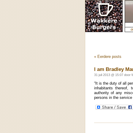
d
« Eerdere posts
I am Bradley Ma
31 juli 2013 @ 15:07 door 
“It is the duty of all p
inhabitants thereof, 
authority of any mis
persons in the servic