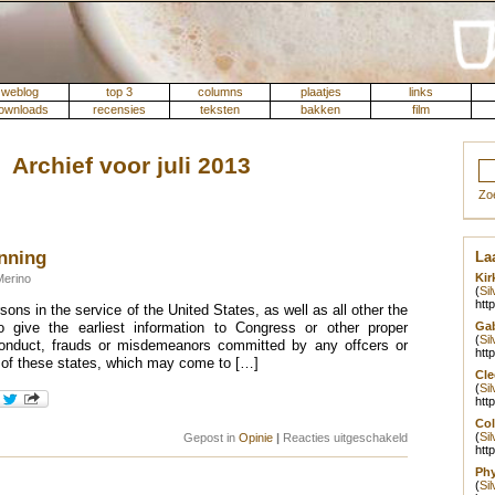
weblog
top 3
columns
plaatjes
links
ownloads
recensies
teksten
bakken
film
Archief voor juli 2013
Zo
nning
Laa
Kir
Merino
(
Si
htt
ersons in the service of the United States, as well as all other the
Gab
to give the earliest information to Congress or other proper
(
Si
conduct, frauds or misdemeanors committed by any offcers or
htt
e of these states, which may come to […]
Cle
(
Si
htt
Col
(
Si
voor
Gepost in
Opinie
|
Reacties uitgeschakeld
htt
I
am
Phy
Bradley
(
Si
Manning