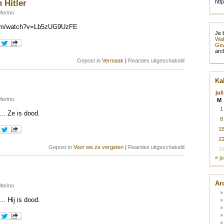
 Hitler
htt
Merino
com/watch?v=Lb5zUG9UzFE
Je 
Wak
Gew
arc
voor
Gepost in
Vermaak
|
Reacties uitgeschakeld
Ricky
Gervais
on
Ka
Hitler
jul
Merino
M
1
… Ze is dood.
8
1
2
voor
Gepost in
Voor we ze vergeten
|
Reacties uitgeschakeld
2
Rita
« j
Reys
Ar
Merino
 Hij is dood.