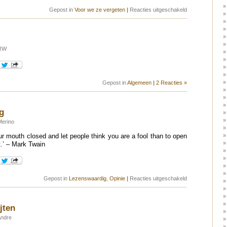
voor
Gepost in
Voor we ze vergeten
|
Reacties uitgeschakeld
J.J.
Cale
 RW
Gepost in
Algemeen
|
2 Reacties »
g
Merino
our mouth closed and let people think you are a fool than to open
t.’ – Mark Twain
voor
Gepost in
Lezenswaardig
,
Opinie
|
Reacties uitgeschakeld
Quote
van
de
dag
jten
Andre