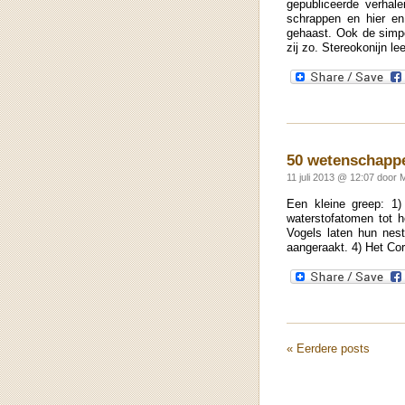
gepubliceerde verhal
schrappen en hier en 
gehaast. Ook de simpel
zij zo. Stereokonijn l
50 wetenschappe
11 juli 2013 @ 12:07 door 
Een kleine greep: 1)
waterstofatomen tot 
Vogels laten hun nest
aangeraakt. 4) Het Co
« Eerdere posts