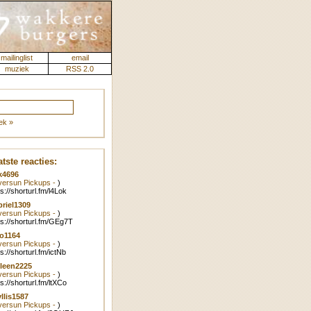
mailinglist
email
muziek
RSS 2.0
ek »
tste reacties:
k4696
lversun Pickups -
)
ps://shorturl.fm/l4Lok
riel1309
lversun Pickups -
)
ps://shorturl.fm/GEg7T
o1164
lversun Pickups -
)
ps://shorturl.fm/ictNb
leen2225
lversun Pickups -
)
ps://shorturl.fm/ltXCo
llis1587
lversun Pickups -
)