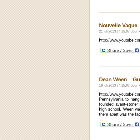
Nouvelle Vague –
21 juli 2013 @ 15:07 door 
http://www.youtube.c
Dean Ween – Gu
19 juli 2013 @ 15:07 door 
http://www.youtube.c
Pennsylvania to hang
founded avant-stoner 
high school, Ween was
them apart was the fa