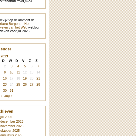
ps://shorturl.fm/8QUZJ
bekijkt op dit moment de
kere Burgers – Het
eten van het Web
weblog
hieven voor juli 2026.
lender
i 2013
D
W
D
V
Z
Z
2
3
4
5
6
7
9
10
11
12
13
14
5
16
17
18
19
20
21
2
23
24
25
26
27
28
9
30
31
un
aug »
chieven
juli 2026
december 2025
november 2025
oktober 2025
augustus 2025