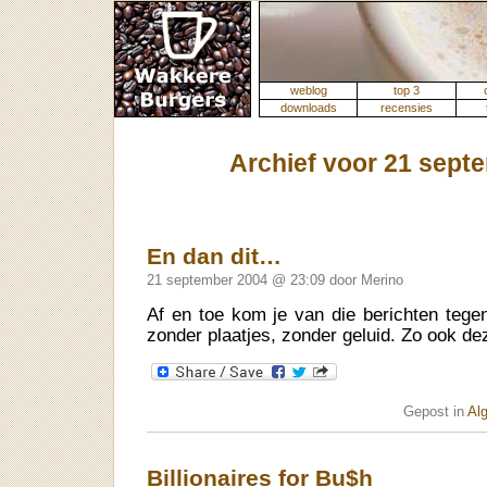
weblog
top 3
downloads
recensies
Archief voor 21 sept
En dan dit…
21 september 2004 @ 23:09 door Merino
Af en toe kom je van die berichten tege
zonder plaatjes, zonder geluid. Zo ook de
Gepost in
Al
Billionaires for Bu$h