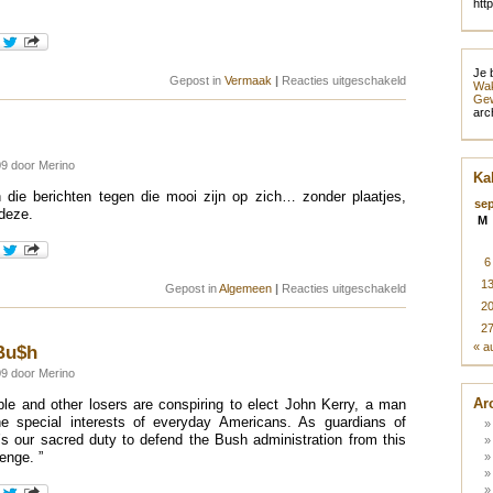
htt
Je 
voor
Gepost in
Vermaak
|
Reacties uitgeschakeld
Wak
Dodge
Gew
the
arc
Dot
9 door Merino
Ka
 die berichten tegen die mooi zijn op zich… zonder plaatjes,
se
 deze.
M
6
1
voor
Gepost in
Algemeen
|
Reacties uitgeschakeld
En
2
dan
dit…
2
« a
 Bu$h
9 door Merino
Ar
le and other losers are conspiring to elect John Kerry, a man
he special interests of everyday Americans. As guardians of
t’s our sacred duty to defend the Bush administration from this
lenge. ”