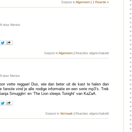
Gepost in
Algemeen
|
1 Reactie »
9 door Merino
voor
Gepost in
Algemeen
|
Reacties uitgeschakeld
Lief
meiske
9 door Merino
voor vette reggae! Dus, wie dan beter uit de kast te halen dan
ansite vind je alle nodige informatie en een serie mp3’s. Trek
Ganja Smugglin‘ en ‘The Lion sleeps Tonight’ van KaZaA.
voor
Gepost in
Vermaak
|
Reacties uitgeschakeld
Eek-
a-
Mouse