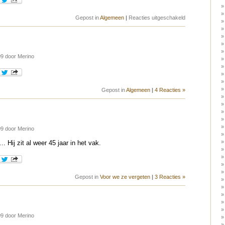
voor
Gepost in
Algemeen
|
Reacties uitgeschakeld
Billionaires
for
Bu$h
9 door Merino
Gepost in
Algemeen
|
4 Reacties »
9 door Merino
Hij zit al weer 45 jaar in het vak.
Gepost in
Voor we ze vergeten
|
3 Reacties »
9 door Merino