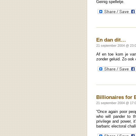
Geinig spelletje.
En dan dit…
21 september 2004 @ 23:0
Af en toe kom je van
zonder geluid. Zo ook
Billionaires for
21 september 2004 @ 17:0
“Once again poor peop
who will pander to t
privilege and power, i
barbaric electoral chal