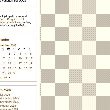
ps://shorturl.fm/8QUZJ
bekijkt op dit moment de
kere Burgers – Het
eten van het Web
weblog
hieven voor juli 2026.
lender
ptember 2004
D
W
D
V
Z
Z
1
2
3
4
5
7
8
9
10
11
12
3
14
15
16
17
18
19
0
21
22
23
24
25
26
7
28
29
30
ug
okt »
chieven
juli 2026
december 2025
november 2025
oktober 2025
augustus 2025