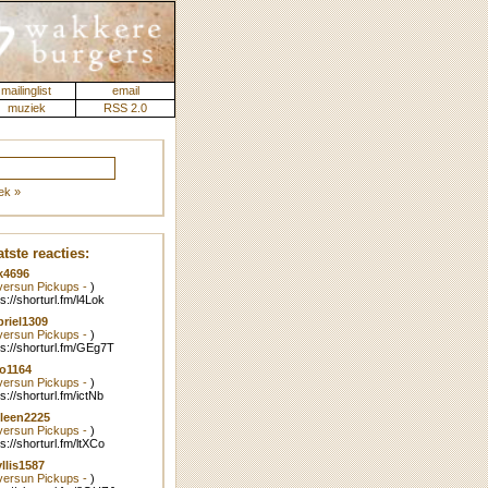
mailinglist
email
muziek
RSS 2.0
ek »
tste reacties:
k4696
lversun Pickups -
)
ps://shorturl.fm/l4Lok
riel1309
lversun Pickups -
)
ps://shorturl.fm/GEg7T
o1164
lversun Pickups -
)
ps://shorturl.fm/ictNb
leen2225
lversun Pickups -
)
ps://shorturl.fm/ltXCo
llis1587
lversun Pickups -
)