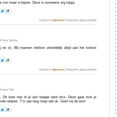
ie zon maar schijnen. Deze is eveneens erg trippy.
voor
Gepost in
Algemeen
|
Reacties uitgeschakeld
Lachende
zon
9 door Merino
j en zij. Wij mannen trekken uiteindelijk altijd aan het kortste
voor
Gepost in
Algemeen
|
Reacties uitgeschakeld
Hij
&
zij
t
09 door RW
s. Dit keer niet of je een badger bent ofzo. Deze gaat over je
nde relaties. T’is wat lang maar wel ok. Geef mij de test!