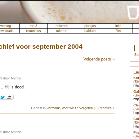
weblog
top 3
columns
plaatjes
links
ownloads
recensies
teksten
bakken
film
chief voor september 2004
Zo
Volgende posts »
Laa
Kir
9 door Merino
(
Si
htt
 Hij is dood.
Gab
(
Si
htt
Cle
Gepost in
Vermaak
,
Voor we ze vergeten
|
6 Reacties »
(
Si
htt
Col
(
Si
htt
9 door Merino
Phy
(
Si