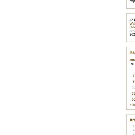
htt
Je 
Wak
Gew
arc
202
Ka
ma
M
2
9
1
2
3
« f
Ar