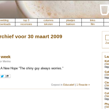
weblog
top 3
columns
plaatjes
links
ownloads
recensies
teksten
bakken
film
rchief voor 30 maart 2009
Zo
 week
Laa
Kir
or Merino
(
Si
htt
 A New Hope “The shiny guy always worries.”
Gab
(
Si
htt
Cle
Gepost in
Educatief
|
1 Reactie »
(
Si
htt
Col
(
Si
htt
Phy
(
Si