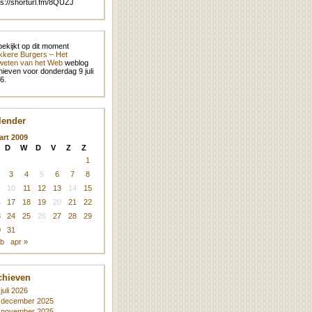
ps://shorturl.fm/8QUZJ
bekijkt op dit moment
kere Burgers – Het
eten van het Web
weblog
hieven voor donderdag 9 juli
6.
lender
art 2009
D
W
D
V
Z
Z
1
3
4
5
6
7
8
10
11
12
13
14
15
6
17
18
19
20
21
22
3
24
25
26
27
28
29
0
31
eb
apr »
chieven
juli 2026
december 2025
november 2025