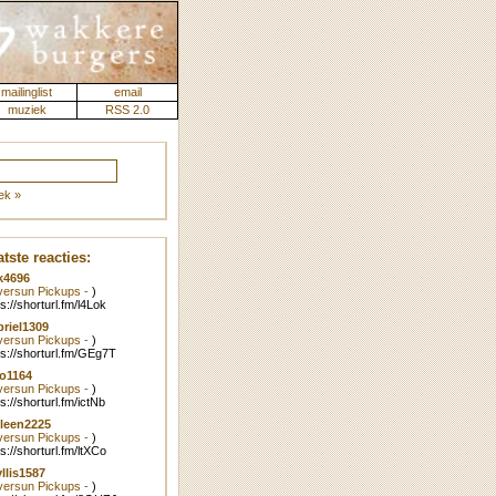
mailinglist
email
muziek
RSS 2.0
ek »
tste reacties:
k4696
lversun Pickups -
)
ps://shorturl.fm/l4Lok
riel1309
lversun Pickups -
)
ps://shorturl.fm/GEg7T
o1164
lversun Pickups -
)
ps://shorturl.fm/ictNb
leen2225
lversun Pickups -
)
ps://shorturl.fm/ltXCo
llis1587
lversun Pickups -
)