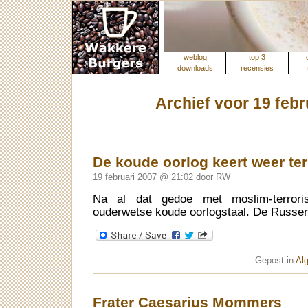
weblog
top 3
downloads
recensies
Archief voor 19 febr
De koude oorlog keert weer te
19 februari 2007 @ 21:02 door RW
Na al dat gedoe met moslim-terrori
ouderwetse koude oorlogstaal. De Russe
Gepost in
Al
Frater Caesarius Mommers